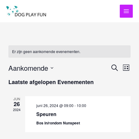
Ga
naar
de
inhoud
Er zijn geen aankomende evenementen.
Aankomende
Evenemente
Even
ZOEKEN
LIJST
Zoeken
weerg
Selecteer
en
naviga
Laatste afgelopen Evenementen
een
weergeven
datum.
navigatie
JUN
26
juni 26, 2024 @ 09:00
-
10:00
2024
Speuren
Bos in/rondom Nunspeet